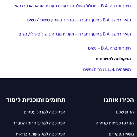
חינוך וחברה .B.A – מסלול השלמה לבעלות תעודת הוראה או הנדסאי
תואר ראשון .B.A בחינוך וחברה – מדריך משחק טיפולי / נשים
תואר ראשון .B.A בחינוך וחברה – תעודת מנחה בישול טיפולי/ נשים
חינוך וחברה .B.A – נשים
הפקולטה למשפטים
משפטים .LL.B גברים/נשים
הכירו אותנו
תחומים ותוכניות לימוד
החזון שלנו
הפקולטה למנהל עסקים
המרכז לפיתוח קריירה
הפקולטה למדעי הרוח והחברה
נושאי תפקידים
הפקולטה למקצועות הבריאות