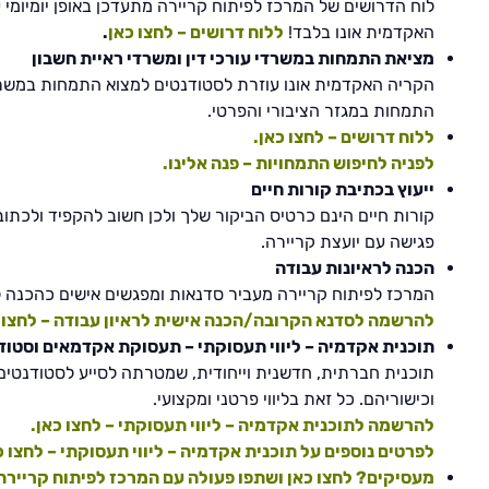
לוח הדרושים של המרכז לפיתוח קריירה מתעדכן באופן יומיומי
האקדמית אונו בלבד!
ללוח דרושים – לחצו כאן
.
מציאת התמחות במשרדי עורכי דין
ומשרדי ראיית חשבון
הקריה האקדמית אונו עוזרת לסטודנטים למצוא התמחות במשרדי 
התמחות במגזר הציבורי והפרטי.
ללוח דרושים – לחצו כאן.
לפניה לחיפוש התמחויות – פנה אלינו.
ייעוץ בכתיבת קורות חיים
פגישה עם יועצת קריירה.
הכנה לראיונות עבודה
המרכז לפיתוח קריירה מעביר סדנאות ומפגשים אישים כהכנה ל
להרשמה לסדנא הקרובה/הכנה אישית לראיון עבודה – לחצו כ
תוכנית אקדמיה – ליווי תעסוקתי – תעסוקת אקדמאים וסטוד
תוכנית חברתית, חדשנית וייחודית, שמטרתה לסייע לסטודנטים 
וכישוריהם. כל זאת בליווי פרטני ומקצועי.
להרשמה לתוכנית אקדמיה – ליווי תעסוקתי – לחצו כאן.
לפרטים נוספים על תוכנית אקדמיה – ליווי תעסוקתי – לחצו כ
מעסיקים? לחצו כאן ושתפו פעולה עם המרכז לפיתוח קריירה