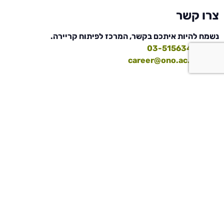
צרו קשר
נשמח להיות איתכם בקשר,
המרכז לפיתוח קריירה.
טלפון:
03-5156347
דוא"ל:
career@ono.ac.il
הכירו אותנו
תחומים ותוכניות
החזון שלנו
הפקולטה למנהל עסק
המרכז לפיתוח קריירה
הפקולטה למדעי הרוח
נושאי תפקידים
הפקולטה למקצועות ה
הפקולטה למשפטים