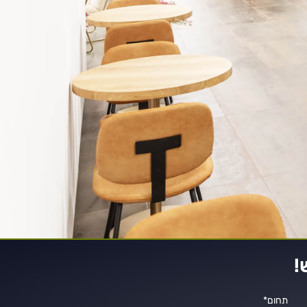
!
תחום*